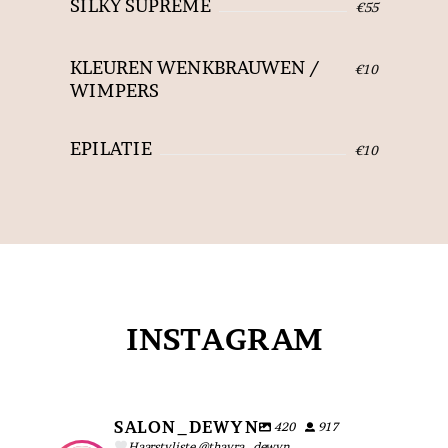
SILKY SUPRÈME
€55
KLEUREN WENKBRAUWEN /
€10
WIMPERS
EPILATIE
€10
INSTAGRAM
SALON_DEWYN
420
917
Haarstyliste @thayra_dewyn