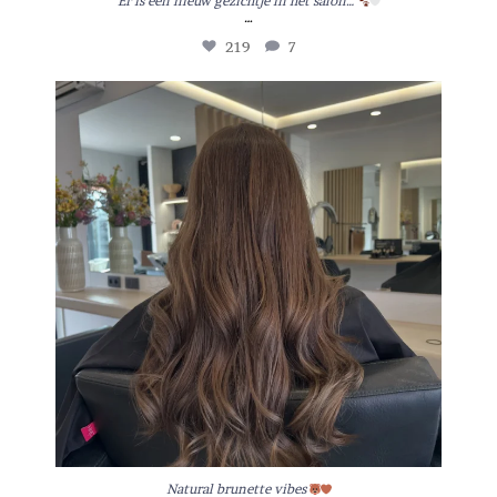
Er is een nieuw gezichtje in het salon…
…
219
7
Natural brunette vibes
23
3
Natural brunette vibes