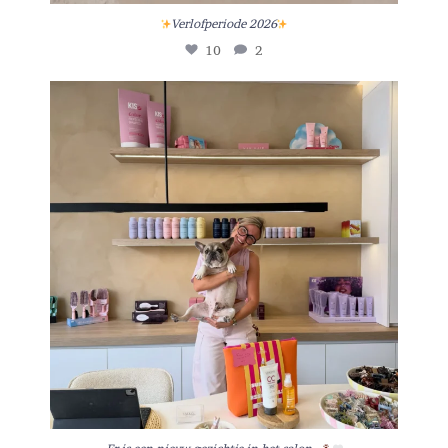
Verlofperiode 2026
10
2
Er is een nieuw gezichtje in het salon…
...
219
7