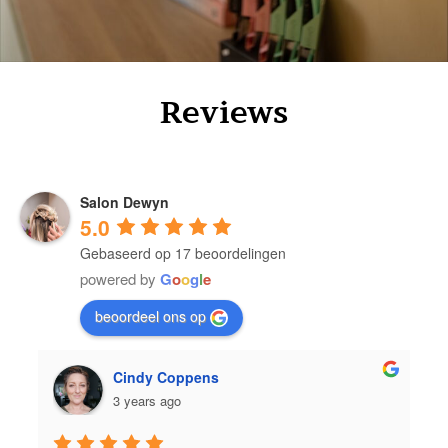
Reviews
Salon Dewyn
5.0
Gebaseerd op 17 beoordelingen
powered by
G
o
o
g
l
e
beoordeel ons op
Linda Fiers
3 years ago